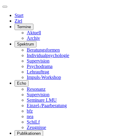
Start
Ziel
Termine
Aktuell
Archiv
Spektrum
Beratungsformen
Individualpsychologie
Supervision
Psychodrama
Lehrauftrag
Impuls-Workshop
Echo
Resonanz
Supervision
Seminare LMU
Einzel-/Paarberatung
bfz
nea
SchiLf
Zeugnisse
Publikationen