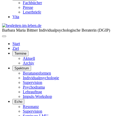
Fachbücher
Presse
Leserbriefe
Vita
Barbara Maria Bittner
Individualpsychologische Beraterin (DGIP)
Start
Ziel
Termine
Aktuell
Archiv
Spektrum
Beratungsformen
Individualpsychologie
Supervision
Psychodrama
Lehrauftrag
Impuls-Workshop
Echo
Resonanz
Supervision
Seminare LMU