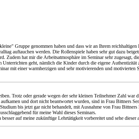
e "kleine" Gruppe genommen haben und dass wir an Ihrem reichhaltigen 
ralltag auftauchen werden. Die Rollenspiele haben sehr gut dazu beiget
 wird. Zudem hat mir die Arbeitsatmosphäre im Seminar sehr zugesagt, d
m Unterrichten geht, nämlich die Kinder durch die eigene Authentizitä
inar mit einer warmherzigen und sehr motivierenden und motivierten 
eiben. Trotz oder gerade wegen der sehr kleinen Teilnehmer Zahl war d
 aufkamen und dort nicht beantwortet wurden, sind in Frau Bittners S
tudium bis jetzt gar nicht behandelt, mit Ausnahme von Frau Bittners 
 ausschlaggebend für meine Wahl dieses Seminars.
besser auf meine zukünftige Lehrtätigkeit vorbereitet und sehe dieser 