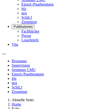
Einzel-/Paarberatung
bfz
nea
SchiLf
Zeugnisse
Publikationen
Fachbücher
Presse
Leserbriefe
Vita
Resonanz
Supervision
Seminare LMU
Einzel-/Paarberatung
bfz
nea
SchiLf
Zeugnisse
Aktuelle Seite:
Home
Echo