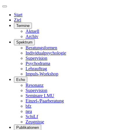
Start
Ziel
Termine
Aktuell
Archiv
Spektrum
Beratungsformen
Individualpsychologie
Supervision
Psychodrama
Lehrauftrag
Impuls-Workshop
Echo
Resonanz
Supervision
Seminare LMU
Einzel-/Paarberatung
bfz
nea
SchiLf
Zeugnisse
Publikationen