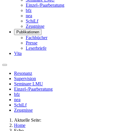
Einzel-/Paarberatung
bfz
nea
SchiLf
Zeugnisse
Publikationen
Fachbücher
Presse
Leserbriefe
Vita
Resonanz
Supervision
Seminare LMU
Einzel-/Paarberatung
bfz
nea
SchiLf
Zeugnisse
Aktuelle Seite:
Home
Echo