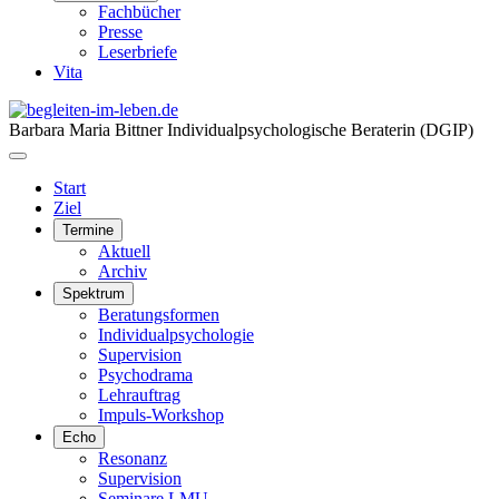
Fachbücher
Presse
Leserbriefe
Vita
Barbara Maria Bittner
Individualpsychologische Beraterin (DGIP)
Start
Ziel
Termine
Aktuell
Archiv
Spektrum
Beratungsformen
Individualpsychologie
Supervision
Psychodrama
Lehrauftrag
Impuls-Workshop
Echo
Resonanz
Supervision
Seminare LMU