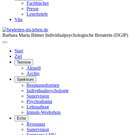
Fachbücher
Presse
Leserbriefe
Vita
Barbara Maria Bittner
Individualpsychologische Beraterin (DGIP)
Start
Ziel
Termine
Aktuell
Archiv
Spektrum
Beratungsformen
Individualpsychologie
Supervision
Psychodrama
Lehrauftrag
Impuls-Workshop
Echo
Resonanz
Supervision
Seminare LMU