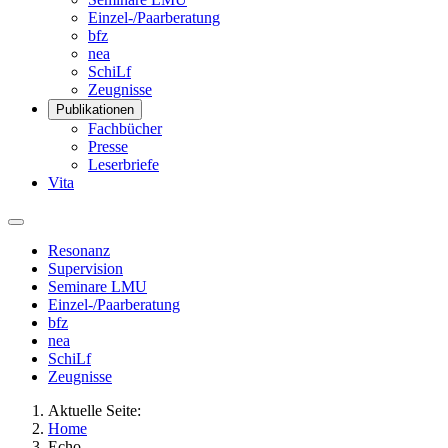
Einzel-/Paarberatung
bfz
nea
SchiLf
Zeugnisse
Publikationen
Fachbücher
Presse
Leserbriefe
Vita
Resonanz
Supervision
Seminare LMU
Einzel-/Paarberatung
bfz
nea
SchiLf
Zeugnisse
Aktuelle Seite:
Home
Echo