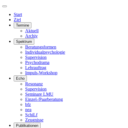
Start
Ziel
Termine
Aktuell
Archiv
Spektrum
Beratungsformen
Individualpsychologie
Supervision
Psychodrama
Lehrauftrag
Impuls-Workshop
Echo
Resonanz
Supervision
Seminare LMU
Einzel-/Paarberatung
bfz
nea
SchiLf
Zeugnisse
Publikationen