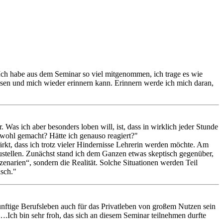
Ich habe aus dem Seminar so viel mitgenommen, ich trage es wie
hlesen und mich wieder erinnern kann. Erinnern werde ich mich daran,
as ich aber besonders loben will, ist, dass in wirklich jeder Stunde
n wohl gemacht? Hätte ich genauso reagiert?"
tärkt, dass ich trotz vieler Hindernisse Lehrerin werden möchte. Am
hzustellen. Zunächst stand ich dem Ganzen etwas skeptisch gegenüber,
zenarien“, sondern die Realität. Solche Situationen werden Teil
isch."
ünftige Berufsleben auch für das Privatleben von großem Nutzen sein
.Ich bin sehr froh, das sich an diesem Seminar teilnehmen durfte