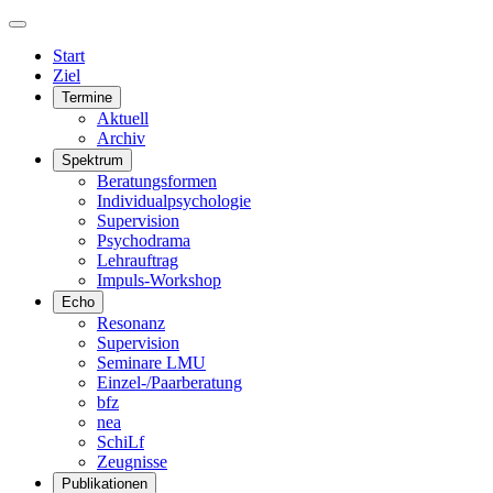
Start
Ziel
Termine
Aktuell
Archiv
Spektrum
Beratungsformen
Individualpsychologie
Supervision
Psychodrama
Lehrauftrag
Impuls-Workshop
Echo
Resonanz
Supervision
Seminare LMU
Einzel-/Paarberatung
bfz
nea
SchiLf
Zeugnisse
Publikationen