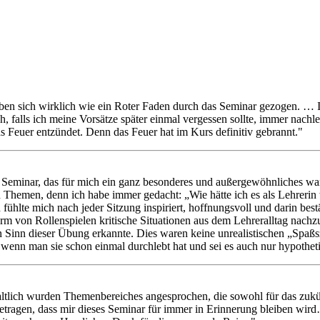
aben sich wirklich wie ein Roter Faden durch das Seminar gezogen. … 
ch, falls ich meine Vorsätze später einmal vergessen sollte, immer nac
as Feuer entzündet. Denn das Feuer hat im Kurs definitiv gebrannt."
eminar, das für mich ein ganz besonderes und außergewöhnliches war. W
en Themen, denn ich habe immer gedacht: „Wie hätte ich es als Lehreri
 fühlte mich nach jeder Sitzung inspiriert, hoffnungsvoll und darin bes
 Form von Rollenspielen kritische Situationen aus dem Lehreralltag nac
en Sinn dieser Übung erkannte. Dies waren keine unrealistischen „Spaßs
wenn man sie schon einmal durchlebt hat und sei es auch nur hypothet
haltlich wurden Themenbereiches angesprochen, die sowohl für das zuk
ragen, dass mir dieses Seminar für immer in Erinnerung bleiben wird…