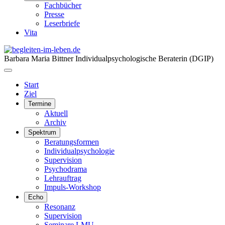
Fachbücher
Presse
Leserbriefe
Vita
Barbara Maria Bittner
Individualpsychologische Beraterin (DGIP)
Start
Ziel
Termine
Aktuell
Archiv
Spektrum
Beratungsformen
Individualpsychologie
Supervision
Psychodrama
Lehrauftrag
Impuls-Workshop
Echo
Resonanz
Supervision
Seminare LMU